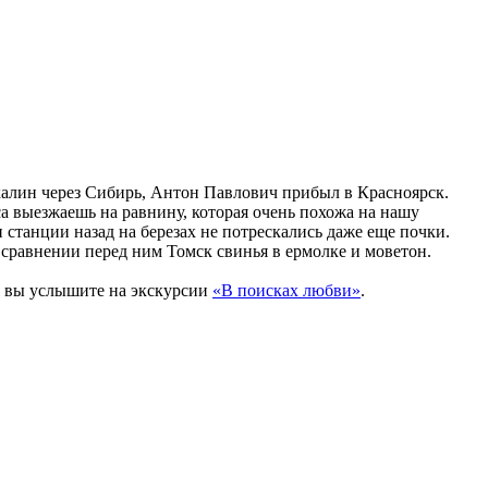
ахалин через Сибирь, Антон Павлович прибыл в Красноярск.
еса выезжаешь на равнину, которая очень похожа на нашу
 станции назад на березах не потрескались даже еще почки.
в сравнении перед ним Томск свинья в ермолке и моветон.
я вы услышите на экскурсии
«В поисках любви»
.