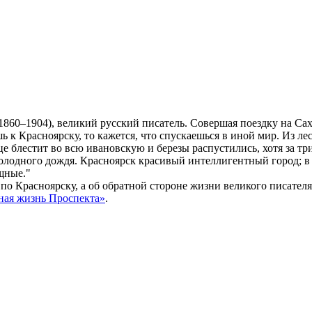
(1860–1904), великий русский писатель. Совершая поездку на С
шь к Красноярску, то кажется, что спускаешься в иной мир. Из л
е блестит во всю ивановскую и березы распустились, хотя за три
ни холодного дождя. Красноярск красивый интеллигентный город; 
щные."
по Красноярску, а об обратной стороне жизни великого писател
ная жизнь Проспекта»
.